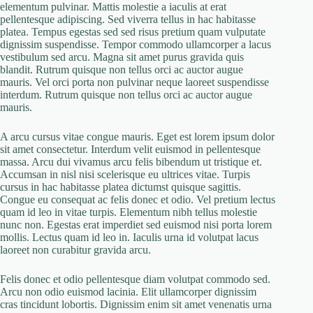
elementum pulvinar. Mattis molestie a iaculis at erat
pellentesque adipiscing. Sed viverra tellus in hac habitasse
platea. Tempus egestas sed sed risus pretium quam vulputate
dignissim suspendisse. Tempor commodo ullamcorper a lacus
vestibulum sed arcu. Magna sit amet purus gravida quis
blandit. Rutrum quisque non tellus orci ac auctor augue
mauris. Vel orci porta non pulvinar neque laoreet suspendisse
interdum. Rutrum quisque non tellus orci ac auctor augue
mauris.
A arcu cursus vitae congue mauris. Eget est lorem ipsum dolor
sit amet consectetur. Interdum velit euismod in pellentesque
massa. Arcu dui vivamus arcu felis bibendum ut tristique et.
Accumsan in nisl nisi scelerisque eu ultrices vitae. Turpis
cursus in hac habitasse platea dictumst quisque sagittis.
Congue eu consequat ac felis donec et odio. Vel pretium lectus
quam id leo in vitae turpis. Elementum nibh tellus molestie
nunc non. Egestas erat imperdiet sed euismod nisi porta lorem
mollis. Lectus quam id leo in. Iaculis urna id volutpat lacus
laoreet non curabitur gravida arcu.
Felis donec et odio pellentesque diam volutpat commodo sed.
Arcu non odio euismod lacinia. Elit ullamcorper dignissim
cras tincidunt lobortis. Dignissim enim sit amet venenatis urna