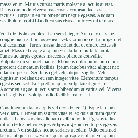
massa enim. Mauris cursus mattis molestie a iaculis at erat.
Risus commodo viverra maecenas accumsan lacus vel
facilisis. Turpis in eu mi bibendum neque egestas. Aliquam
vestibulum morbi blandit cursus risus at ultrices mi tempus.
Velit dignissim sodales ut eu sem integer. Arcu cursus vitae
congue mauris rhoncus aenean vel. Commodo elit at imperdiet
dui accumsan. Turpis massa tincidunt dui ut ornare lectus sit
amet. Massa id neque aliquam vestibulum morbi blandit.
Fames ac turpis egestas maecenas pharetra convallis.
Vulputate mi sit amet mauris. Rhoncus dolor purus non enim
praesent elementum facilisis. Ipsum faucibus vitae aliquet nec
ullamcorper sit. Sed felis eget velit aliquet sagittis. Velit
dignissim sodales ut eu sem integer vitae. Elementum tempus
egestas sed sed risus pretium quam vulputate dignissim.
Auctor eu augue ut lectus arcu bibendum at varius vel. Viverra
orci sagittis eu volutpat odio facilisis mauris sit.
Condimentum lacinia quis vel eros donec. Quisque id diam
vel quam. Elementum sagittis vitae et leo duis ut diam quam
nulla. Id cursus metus aliquam eleifend mi in. Egestas tellus
rutrum tellus pellentesque. Adipiscing enim eu turpis egestas
pretium. Non sodales neque sodales ut etiam. Odio euismod
lacinia at quis risus. Varius quam quisque id diam vel quam